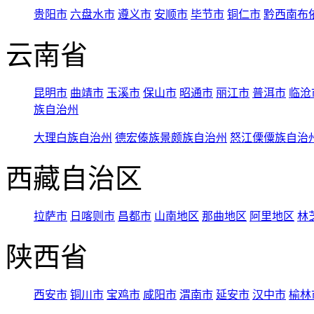
贵阳市
六盘水市
遵义市
安顺市
毕节市
铜仁市
黔西南布
云南省
昆明市
曲靖市
玉溪市
保山市
昭通市
丽江市
普洱市
临沧
族自治州
大理白族自治州
德宏傣族景颇族自治州
怒江傈僳族自治
西藏自治区
拉萨市
日喀则市
昌都市
山南地区
那曲地区
阿里地区
林
陕西省
西安市
铜川市
宝鸡市
咸阳市
渭南市
延安市
汉中市
榆林