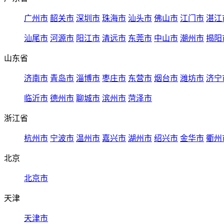
广州市
韶关市
深圳市
珠海市
汕头市
佛山市
江门市
湛江
汕尾市
河源市
阳江市
清远市
东莞市
中山市
潮州市
揭阳
山东省
济南市
青岛市
淄博市
枣庄市
东营市
烟台市
潍坊市
济宁
临沂市
德州市
聊城市
滨州市
菏泽市
浙江省
杭州市
宁波市
温州市
嘉兴市
湖州市
绍兴市
金华市
衢州
北京
北京市
天津
天津市