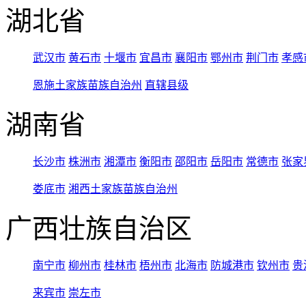
湖北省
武汉市
黄石市
十堰市
宜昌市
襄阳市
鄂州市
荆门市
孝感
恩施土家族苗族自治州
直辖县级
湖南省
长沙市
株洲市
湘潭市
衡阳市
邵阳市
岳阳市
常德市
张家
娄底市
湘西土家族苗族自治州
广西壮族自治区
南宁市
柳州市
桂林市
梧州市
北海市
防城港市
钦州市
贵
来宾市
崇左市