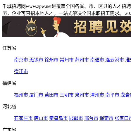
千城招聘网www.zpw.net是覆盖全国各省、市、区县的人
历，企业可直招本地人才，一站式解决全国求职招工需求。 2026
江苏省
南京市
无锡市
徐州市
常州市
苏州市
南通市
连云港市
淮
宿迁市
福建省
福州市
厦门市
莆田市
三明市
泉州市
漳州市
南平市
龙岩
河北省
石家庄市
唐山市
秦皇岛市
邯郸市
邢台市
保定市
张家口
广东省