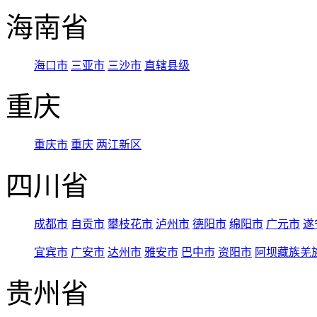
海南省
海口市
三亚市
三沙市
直辖县级
重庆
重庆市
重庆
两江新区
四川省
成都市
自贡市
攀枝花市
泸州市
德阳市
绵阳市
广元市
遂
宜宾市
广安市
达州市
雅安市
巴中市
资阳市
阿坝藏族羌
贵州省