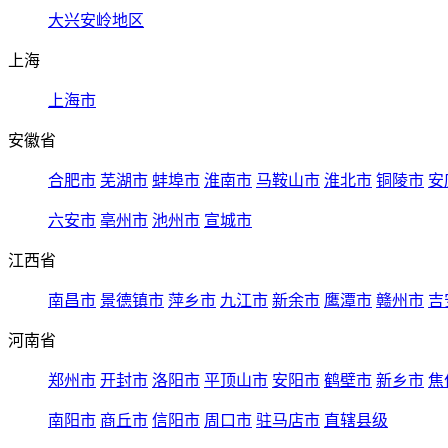
大兴安岭地区
上海
上海市
安徽省
合肥市
芜湖市
蚌埠市
淮南市
马鞍山市
淮北市
铜陵市
安
六安市
亳州市
池州市
宣城市
江西省
南昌市
景德镇市
萍乡市
九江市
新余市
鹰潭市
赣州市
吉
河南省
郑州市
开封市
洛阳市
平顶山市
安阳市
鹤壁市
新乡市
焦
南阳市
商丘市
信阳市
周口市
驻马店市
直辖县级