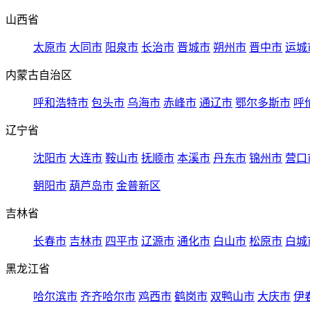
山西省
太原市
大同市
阳泉市
长治市
晋城市
朔州市
晋中市
运城
内蒙古自治区
呼和浩特市
包头市
乌海市
赤峰市
通辽市
鄂尔多斯市
呼
辽宁省
沈阳市
大连市
鞍山市
抚顺市
本溪市
丹东市
锦州市
营口
朝阳市
葫芦岛市
金普新区
吉林省
长春市
吉林市
四平市
辽源市
通化市
白山市
松原市
白城
黑龙江省
哈尔滨市
齐齐哈尔市
鸡西市
鹤岗市
双鸭山市
大庆市
伊