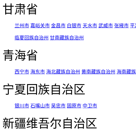
甘肃省
兰州市
嘉峪关市
金昌市
白银市
天水市
武威市
张掖市
平
临夏回族自治州
甘南藏族自治州
青海省
西宁市
海东市
海北藏族自治州
黄南藏族自治州
海南藏族
宁夏回族自治区
银川市
石嘴山市
吴忠市
固原市
中卫市
新疆维吾尔自治区