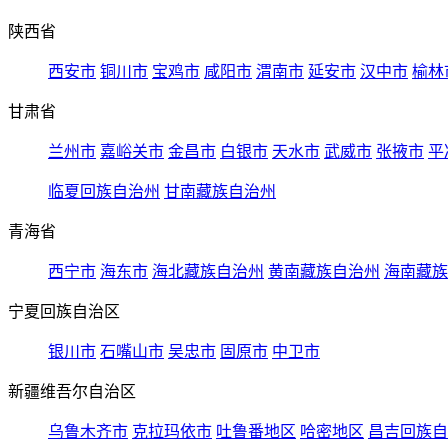
陕西省
西安市
铜川市
宝鸡市
咸阳市
渭南市
延安市
汉中市
榆林
甘肃省
兰州市
嘉峪关市
金昌市
白银市
天水市
武威市
张掖市
平
临夏回族自治州
甘南藏族自治州
青海省
西宁市
海东市
海北藏族自治州
黄南藏族自治州
海南藏族
宁夏回族自治区
银川市
石嘴山市
吴忠市
固原市
中卫市
新疆维吾尔自治区
乌鲁木齐市
克拉玛依市
吐鲁番地区
哈密地区
昌吉回族自