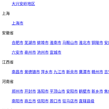
大兴安岭地区
上海
上海市
安徽省
合肥市
芜湖市
蚌埠市
淮南市
马鞍山市
淮北市
铜陵市
安
六安市
亳州市
池州市
宣城市
江西省
南昌市
景德镇市
萍乡市
九江市
新余市
鹰潭市
赣州市
吉
河南省
郑州市
开封市
洛阳市
平顶山市
安阳市
鹤壁市
新乡市
焦
南阳市
商丘市
信阳市
周口市
驻马店市
直辖县级