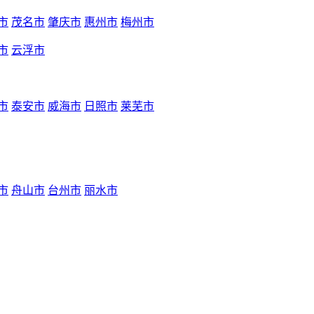
市
茂名市
肇庆市
惠州市
梅州市
市
云浮市
市
泰安市
威海市
日照市
莱芜市
市
舟山市
台州市
丽水市