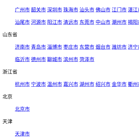
广州市
韶关市
深圳市
珠海市
汕头市
佛山市
江门市
湛江
汕尾市
河源市
阳江市
清远市
东莞市
中山市
潮州市
揭阳
山东省
济南市
青岛市
淄博市
枣庄市
东营市
烟台市
潍坊市
济宁
临沂市
德州市
聊城市
滨州市
菏泽市
浙江省
杭州市
宁波市
温州市
嘉兴市
湖州市
绍兴市
金华市
衢州
北京
北京市
天津
天津市