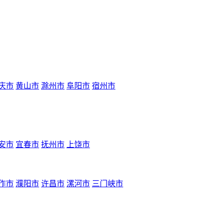
庆市
黄山市
滁州市
阜阳市
宿州市
安市
宜春市
抚州市
上饶市
作市
濮阳市
许昌市
漯河市
三门峡市