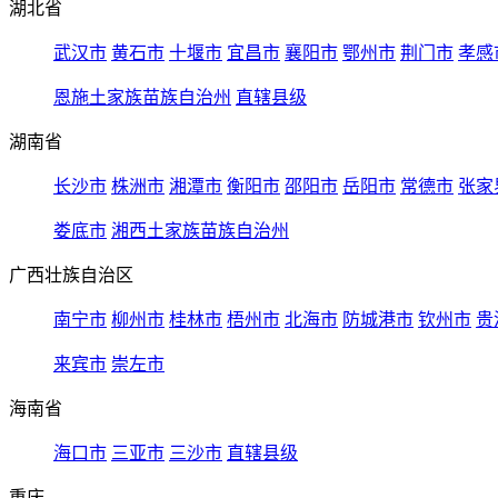
湖北省
武汉市
黄石市
十堰市
宜昌市
襄阳市
鄂州市
荆门市
孝感
恩施土家族苗族自治州
直辖县级
湖南省
长沙市
株洲市
湘潭市
衡阳市
邵阳市
岳阳市
常德市
张家
娄底市
湘西土家族苗族自治州
广西壮族自治区
南宁市
柳州市
桂林市
梧州市
北海市
防城港市
钦州市
贵
来宾市
崇左市
海南省
海口市
三亚市
三沙市
直辖县级
重庆