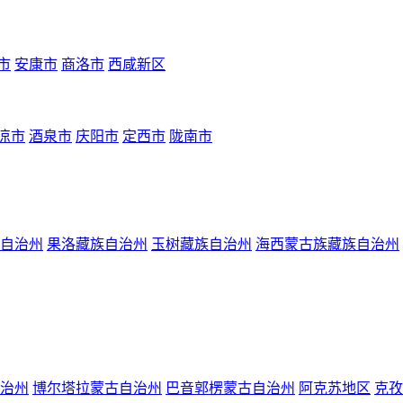
市
安康市
商洛市
西咸新区
凉市
酒泉市
庆阳市
定西市
陇南市
自治州
果洛藏族自治州
玉树藏族自治州
海西蒙古族藏族自治州
治州
博尔塔拉蒙古自治州
巴音郭楞蒙古自治州
阿克苏地区
克孜