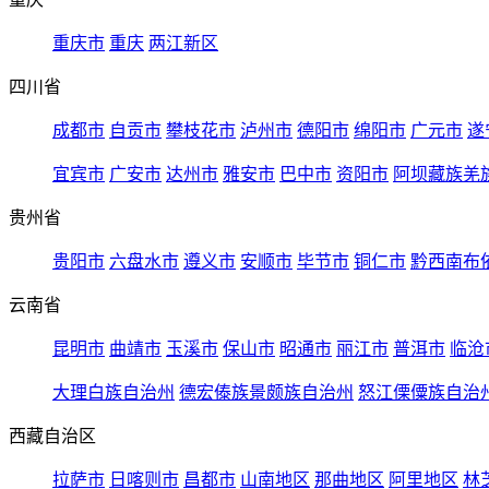
重庆市
重庆
两江新区
四川省
成都市
自贡市
攀枝花市
泸州市
德阳市
绵阳市
广元市
遂
宜宾市
广安市
达州市
雅安市
巴中市
资阳市
阿坝藏族羌
贵州省
贵阳市
六盘水市
遵义市
安顺市
毕节市
铜仁市
黔西南布
云南省
昆明市
曲靖市
玉溪市
保山市
昭通市
丽江市
普洱市
临沧
大理白族自治州
德宏傣族景颇族自治州
怒江傈僳族自治
西藏自治区
拉萨市
日喀则市
昌都市
山南地区
那曲地区
阿里地区
林