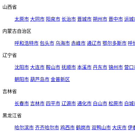
山西省
太原市
大同市
阳泉市
长治市
晋城市
朔州市
晋中市
运城
内蒙古自治区
呼和浩特市
包头市
乌海市
赤峰市
通辽市
鄂尔多斯市
呼
辽宁省
沈阳市
大连市
鞍山市
抚顺市
本溪市
丹东市
锦州市
营口
朝阳市
葫芦岛市
金普新区
吉林省
长春市
吉林市
四平市
辽源市
通化市
白山市
松原市
白城
黑龙江省
哈尔滨市
齐齐哈尔市
鸡西市
鹤岗市
双鸭山市
大庆市
伊