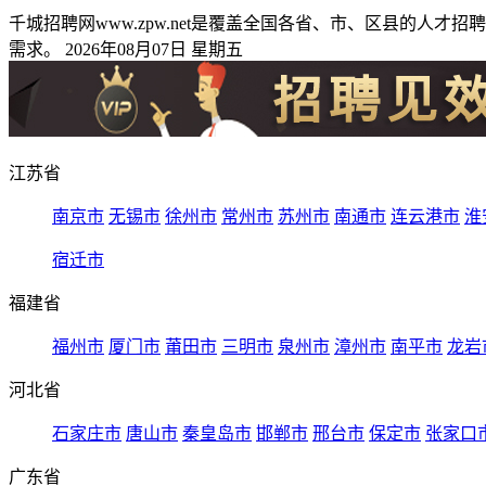
千城招聘网www.zpw.net是覆盖全国各省、市、区县的
需求。 2026年08月07日 星期五
江苏省
南京市
无锡市
徐州市
常州市
苏州市
南通市
连云港市
淮
宿迁市
福建省
福州市
厦门市
莆田市
三明市
泉州市
漳州市
南平市
龙岩
河北省
石家庄市
唐山市
秦皇岛市
邯郸市
邢台市
保定市
张家口
广东省