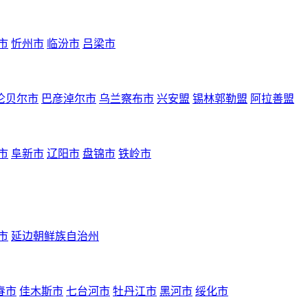
市
忻州市
临汾市
吕梁市
伦贝尔市
巴彦淖尔市
乌兰察布市
兴安盟
锡林郭勒盟
阿拉善盟
市
阜新市
辽阳市
盘锦市
铁岭市
市
延边朝鲜族自治州
春市
佳木斯市
七台河市
牡丹江市
黑河市
绥化市