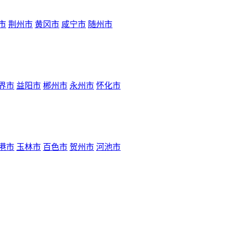
市
荆州市
黄冈市
咸宁市
随州市
界市
益阳市
郴州市
永州市
怀化市
港市
玉林市
百色市
贺州市
河池市