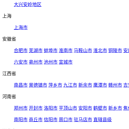
大兴安岭地区
上海
上海市
安徽省
合肥市
芜湖市
蚌埠市
淮南市
马鞍山市
淮北市
铜陵市
安
六安市
亳州市
池州市
宣城市
江西省
南昌市
景德镇市
萍乡市
九江市
新余市
鹰潭市
赣州市
吉
河南省
郑州市
开封市
洛阳市
平顶山市
安阳市
鹤壁市
新乡市
焦
南阳市
商丘市
信阳市
周口市
驻马店市
直辖县级