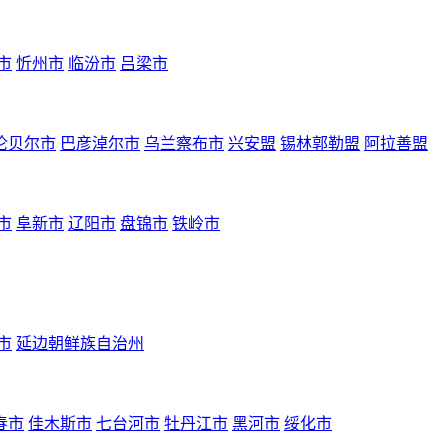
市
忻州市
临汾市
吕梁市
伦贝尔市
巴彦淖尔市
乌兰察布市
兴安盟
锡林郭勒盟
阿拉善盟
市
阜新市
辽阳市
盘锦市
铁岭市
市
延边朝鲜族自治州
春市
佳木斯市
七台河市
牡丹江市
黑河市
绥化市