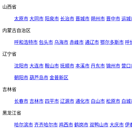
山西省
太原市
大同市
阳泉市
长治市
晋城市
朔州市
晋中市
运城
内蒙古自治区
呼和浩特市
包头市
乌海市
赤峰市
通辽市
鄂尔多斯市
呼
辽宁省
沈阳市
大连市
鞍山市
抚顺市
本溪市
丹东市
锦州市
营口
朝阳市
葫芦岛市
金普新区
吉林省
长春市
吉林市
四平市
辽源市
通化市
白山市
松原市
白城
黑龙江省
哈尔滨市
齐齐哈尔市
鸡西市
鹤岗市
双鸭山市
大庆市
伊