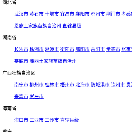
湖北省
武汉市
黄石市
十堰市
宜昌市
襄阳市
鄂州市
荆门市
孝感
恩施土家族苗族自治州
直辖县级
湖南省
长沙市
株洲市
湘潭市
衡阳市
邵阳市
岳阳市
常德市
张家
娄底市
湘西土家族苗族自治州
广西壮族自治区
南宁市
柳州市
桂林市
梧州市
北海市
防城港市
钦州市
贵
来宾市
崇左市
海南省
海口市
三亚市
三沙市
直辖县级
重庆