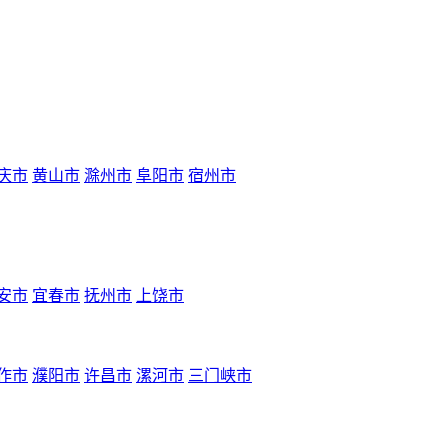
庆市
黄山市
滁州市
阜阳市
宿州市
安市
宜春市
抚州市
上饶市
作市
濮阳市
许昌市
漯河市
三门峡市