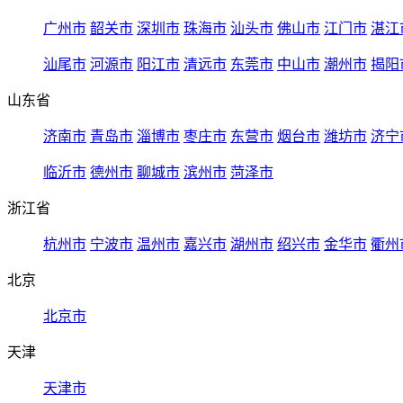
广州市
韶关市
深圳市
珠海市
汕头市
佛山市
江门市
湛江
汕尾市
河源市
阳江市
清远市
东莞市
中山市
潮州市
揭阳
山东省
济南市
青岛市
淄博市
枣庄市
东营市
烟台市
潍坊市
济宁
临沂市
德州市
聊城市
滨州市
菏泽市
浙江省
杭州市
宁波市
温州市
嘉兴市
湖州市
绍兴市
金华市
衢州
北京
北京市
天津
天津市