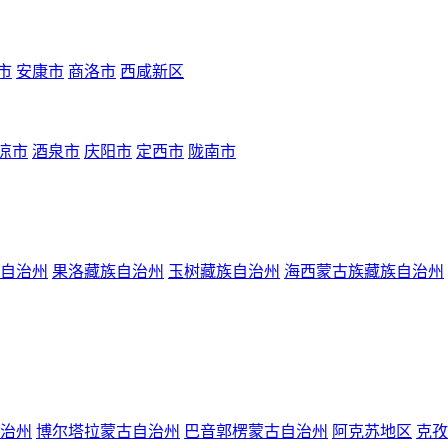
市
安康市
商洛市
西咸新区
凉市
酒泉市
庆阳市
定西市
陇南市
自治州
果洛藏族自治州
玉树藏族自治州
海西蒙古族藏族自治州
治州
博尔塔拉蒙古自治州
巴音郭楞蒙古自治州
阿克苏地区
克孜