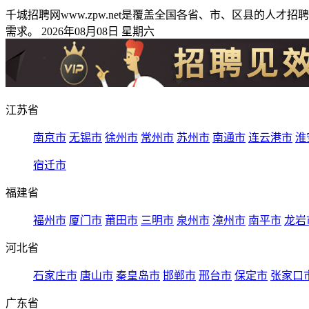
千城招聘网www.zpw.net是覆盖全国各省、市、区县的
需求。 2026年08月08日 星期六
江苏省
南京市
无锡市
徐州市
常州市
苏州市
南通市
连云港市
淮
宿迁市
福建省
福州市
厦门市
莆田市
三明市
泉州市
漳州市
南平市
龙岩
河北省
石家庄市
唐山市
秦皇岛市
邯郸市
邢台市
保定市
张家口
广东省