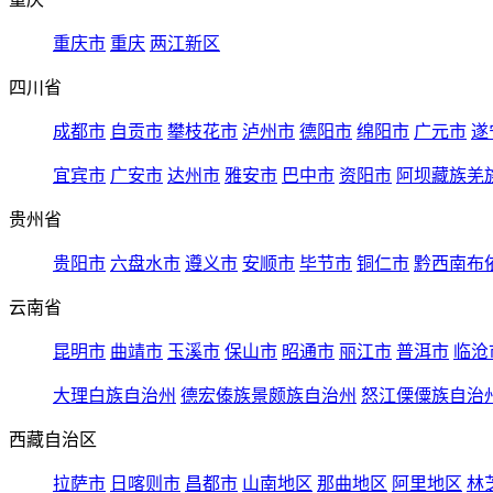
重庆市
重庆
两江新区
四川省
成都市
自贡市
攀枝花市
泸州市
德阳市
绵阳市
广元市
遂
宜宾市
广安市
达州市
雅安市
巴中市
资阳市
阿坝藏族羌
贵州省
贵阳市
六盘水市
遵义市
安顺市
毕节市
铜仁市
黔西南布
云南省
昆明市
曲靖市
玉溪市
保山市
昭通市
丽江市
普洱市
临沧
大理白族自治州
德宏傣族景颇族自治州
怒江傈僳族自治
西藏自治区
拉萨市
日喀则市
昌都市
山南地区
那曲地区
阿里地区
林