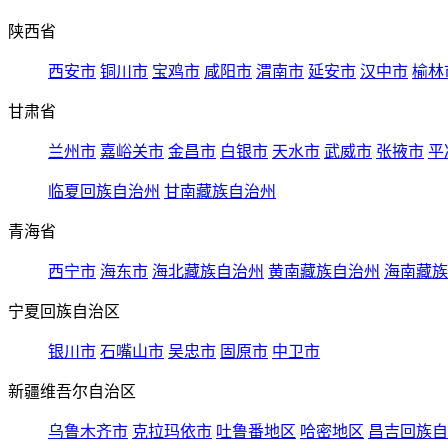
陕西省
西安市
铜川市
宝鸡市
咸阳市
渭南市
延安市
汉中市
榆林
甘肃省
兰州市
嘉峪关市
金昌市
白银市
天水市
武威市
张掖市
平
临夏回族自治州
甘南藏族自治州
青海省
西宁市
海东市
海北藏族自治州
黄南藏族自治州
海南藏族
宁夏回族自治区
银川市
石嘴山市
吴忠市
固原市
中卫市
新疆维吾尔自治区
乌鲁木齐市
克拉玛依市
吐鲁番地区
哈密地区
昌吉回族自