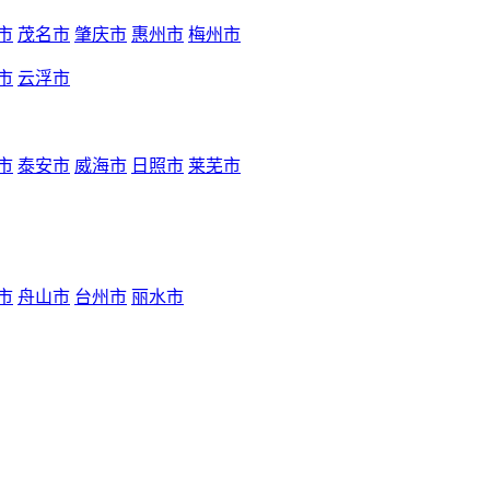
市
茂名市
肇庆市
惠州市
梅州市
市
云浮市
市
泰安市
威海市
日照市
莱芜市
市
舟山市
台州市
丽水市