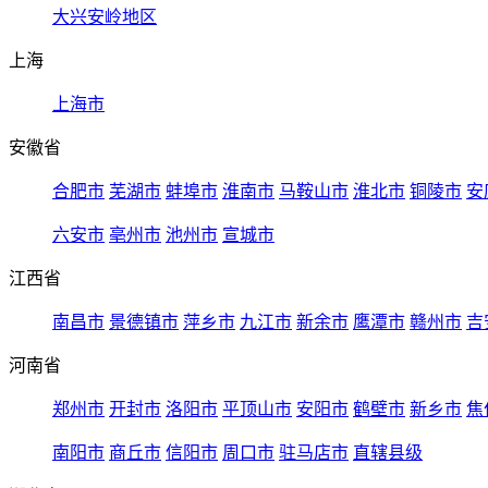
大兴安岭地区
上海
上海市
安徽省
合肥市
芜湖市
蚌埠市
淮南市
马鞍山市
淮北市
铜陵市
安
六安市
亳州市
池州市
宣城市
江西省
南昌市
景德镇市
萍乡市
九江市
新余市
鹰潭市
赣州市
吉
河南省
郑州市
开封市
洛阳市
平顶山市
安阳市
鹤壁市
新乡市
焦
南阳市
商丘市
信阳市
周口市
驻马店市
直辖县级