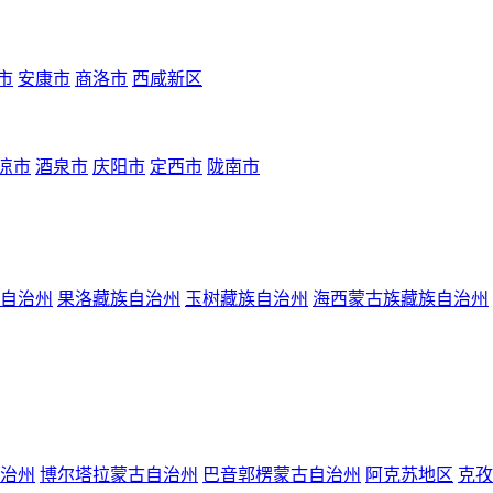
市
安康市
商洛市
西咸新区
凉市
酒泉市
庆阳市
定西市
陇南市
自治州
果洛藏族自治州
玉树藏族自治州
海西蒙古族藏族自治州
治州
博尔塔拉蒙古自治州
巴音郭楞蒙古自治州
阿克苏地区
克孜