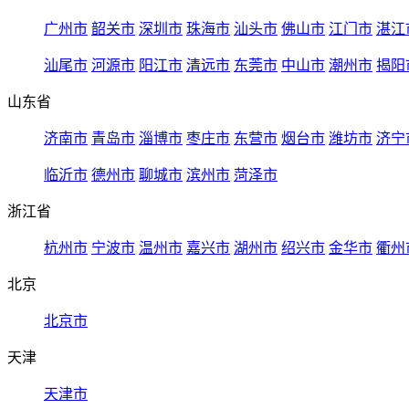
广州市
韶关市
深圳市
珠海市
汕头市
佛山市
江门市
湛江
汕尾市
河源市
阳江市
清远市
东莞市
中山市
潮州市
揭阳
山东省
济南市
青岛市
淄博市
枣庄市
东营市
烟台市
潍坊市
济宁
临沂市
德州市
聊城市
滨州市
菏泽市
浙江省
杭州市
宁波市
温州市
嘉兴市
湖州市
绍兴市
金华市
衢州
北京
北京市
天津
天津市