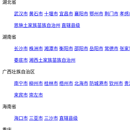
湖北省
武汉市
黄石市
十堰市
宜昌市
襄阳市
鄂州市
荆门市
孝感
恩施土家族苗族自治州
直辖县级
湖南省
长沙市
株洲市
湘潭市
衡阳市
邵阳市
岳阳市
常德市
张家
娄底市
湘西土家族苗族自治州
广西壮族自治区
南宁市
柳州市
桂林市
梧州市
北海市
防城港市
钦州市
贵
来宾市
崇左市
海南省
海口市
三亚市
三沙市
直辖县级
重庆