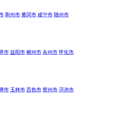
市
荆州市
黄冈市
咸宁市
随州市
界市
益阳市
郴州市
永州市
怀化市
港市
玉林市
百色市
贺州市
河池市