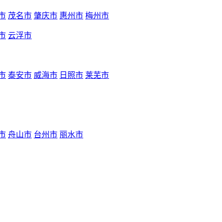
市
茂名市
肇庆市
惠州市
梅州市
市
云浮市
市
泰安市
威海市
日照市
莱芜市
市
舟山市
台州市
丽水市