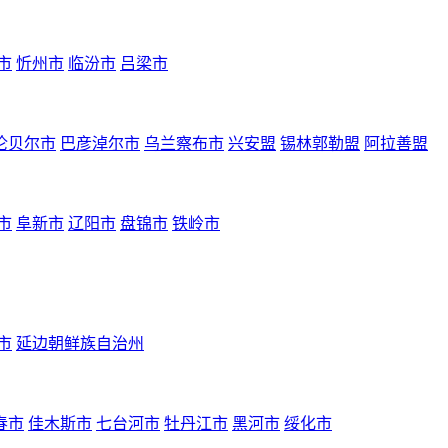
市
忻州市
临汾市
吕梁市
伦贝尔市
巴彦淖尔市
乌兰察布市
兴安盟
锡林郭勒盟
阿拉善盟
市
阜新市
辽阳市
盘锦市
铁岭市
市
延边朝鲜族自治州
春市
佳木斯市
七台河市
牡丹江市
黑河市
绥化市