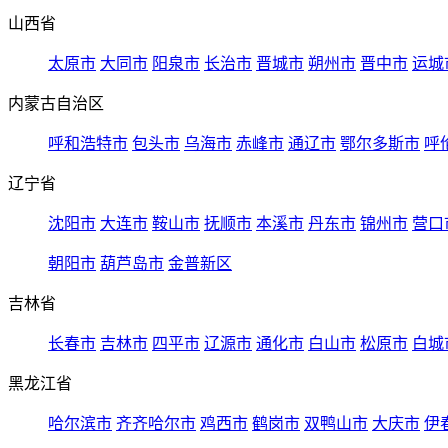
山西省
太原市
大同市
阳泉市
长治市
晋城市
朔州市
晋中市
运城
内蒙古自治区
呼和浩特市
包头市
乌海市
赤峰市
通辽市
鄂尔多斯市
呼
辽宁省
沈阳市
大连市
鞍山市
抚顺市
本溪市
丹东市
锦州市
营口
朝阳市
葫芦岛市
金普新区
吉林省
长春市
吉林市
四平市
辽源市
通化市
白山市
松原市
白城
黑龙江省
哈尔滨市
齐齐哈尔市
鸡西市
鹤岗市
双鸭山市
大庆市
伊