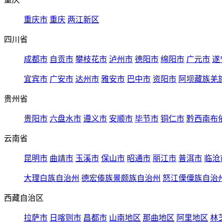
重庆市
重庆
两江新区
四川省
成都市
自贡市
攀枝花市
泸州市
德阳市
绵阳市
广元市
遂
宜宾市
广安市
达州市
雅安市
巴中市
资阳市
阿坝藏族羌
贵州省
贵阳市
六盘水市
遵义市
安顺市
毕节市
铜仁市
黔西南布
云南省
昆明市
曲靖市
玉溪市
保山市
昭通市
丽江市
普洱市
临沧
大理白族自治州
德宏傣族景颇族自治州
怒江傈僳族自治
西藏自治区
拉萨市
日喀则市
昌都市
山南地区
那曲地区
阿里地区
林