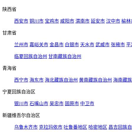
陕西省
西安市
铜川市
宝鸡市
咸阳市
渭南市
延安市
汉中市
榆林
甘肃省
兰州市
嘉峪关市
金昌市
白银市
天水市
武威市
张掖市
平
临夏回族自治州
甘南藏族自治州
青海省
西宁市
海东市
海北藏族自治州
黄南藏族自治州
海南藏族
宁夏回族自治区
银川市
石嘴山市
吴忠市
固原市
中卫市
新疆维吾尔自治区
乌鲁木齐市
克拉玛依市
吐鲁番地区
哈密地区
昌吉回族自