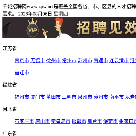
千城招聘网www.zpw.net是覆盖全国各省、市、区县的
需求。 2026年08月06日 星期四
江苏省
南京市
无锡市
徐州市
常州市
苏州市
南通市
连云港市
淮
宿迁市
福建省
福州市
厦门市
莆田市
三明市
泉州市
漳州市
南平市
龙岩
河北省
石家庄市
唐山市
秦皇岛市
邯郸市
邢台市
保定市
张家口
广东省