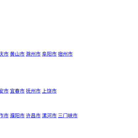
庆市
黄山市
滁州市
阜阳市
宿州市
安市
宜春市
抚州市
上饶市
作市
濮阳市
许昌市
漯河市
三门峡市